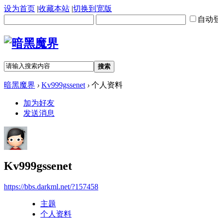
设为首页
|
收藏本站
|
切换到宽版
自动
搜索
暗黑魔界
›
Kv999gssenet
›
个人资料
加为好友
发送消息
Kv999gssenet
https://bbs.darkml.net/?157458
主题
个人资料