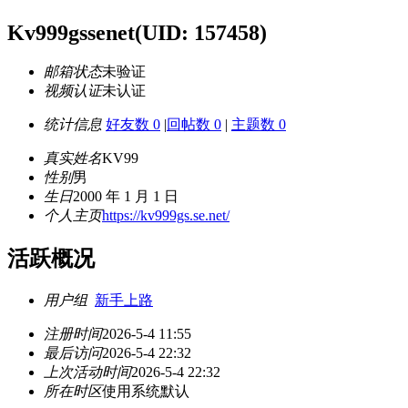
Kv999gssenet
(UID: 157458)
邮箱状态
未验证
视频认证
未认证
统计信息
好友数 0
|
回帖数 0
|
主题数 0
真实姓名
KV99
性别
男
生日
2000 年 1 月 1 日
个人主页
https://kv999gs.se.net/
活跃概况
用户组
新手上路
注册时间
2026-5-4 11:55
最后访问
2026-5-4 22:32
上次活动时间
2026-5-4 22:32
所在时区
使用系统默认