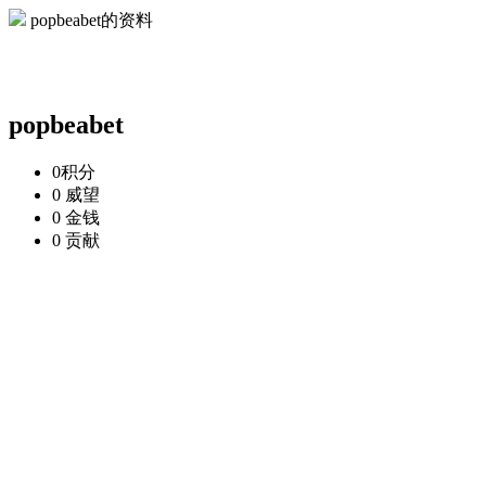
popbeabet的资料
popbeabet
0
积分
0
威望
0
金钱
0
贡献