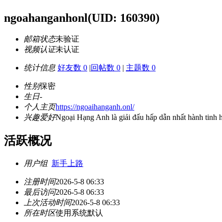
ngoahanganhonl
(UID: 160390)
邮箱状态
未验证
视频认证
未认证
统计信息
好友数 0
|
回帖数 0
|
主题数 0
性别
保密
生日
-
个人主页
https://ngoaihanganh.onl/
兴趣爱好
Ngoại Hạng Anh là giải đấu hấp dẫn nhất hành tinh h
活跃概况
用户组
新手上路
注册时间
2026-5-8 06:33
最后访问
2026-5-8 06:33
上次活动时间
2026-5-8 06:33
所在时区
使用系统默认