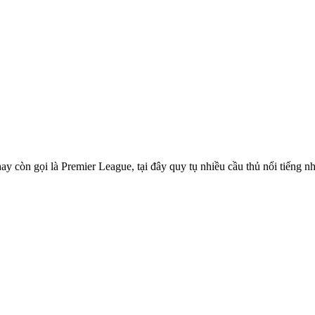
ay còn gọi là Premier League, tại đây quy tụ nhiều cầu thủ nổi tiếng 