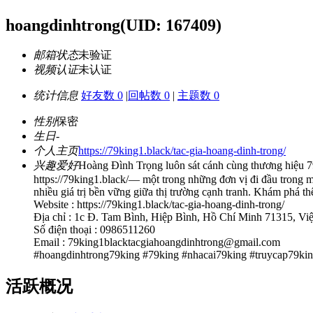
hoangdinhtrong
(UID: 167409)
邮箱状态
未验证
视频认证
未认证
统计信息
好友数 0
|
回帖数 0
|
主题数 0
性别
保密
生日
-
个人主页
https://79king1.black/tac-gia-hoang-dinh-trong/
兴趣爱好
Hoàng Đình Trọng luôn sát cánh cùng thương hiệu 79K
https://79king1.black/— một trong những đơn vị đi đầu trong mả
nhiều giá trị bền vững giữa thị trường cạnh tranh. Khám phá th
Website : https://79king1.black/tac-gia-hoang-dinh-trong/
Địa chỉ : 1c Đ. Tam Bình, Hiệp Bình, Hồ Chí Minh 71315, Vi
Số điện thoại : 0986511260
Email : 79king1blacktacgiahoangdinhtrong@gmail.com
#hoangdinhtrong79king #79king #nhacai79king #truycap79ki
活跃概况