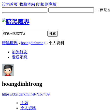
设为首页
|
收藏本站
|
切换到宽版
自动
搜索
暗黑魔界
›
hoangdinhtrong
›
个人资料
加为好友
发送消息
hoangdinhtrong
https://bbs.darkml.net/?167409
主题
个人资料