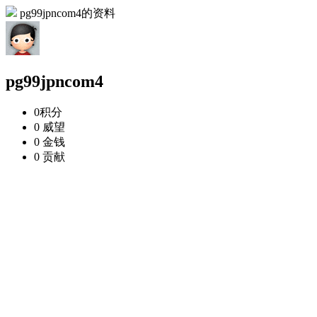
pg99jpncom4的资料
pg99jpncom4
0
积分
0
威望
0
金钱
0
贡献