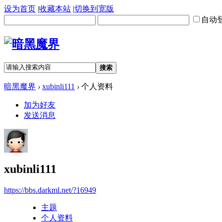
设为首页
|
收藏本站
|
切换到宽版
自动
搜索
暗黑魔界
›
xubinli111
›
个人资料
加为好友
发送消息
xubinli111
https://bbs.darkml.net/?16949
主题
个人资料