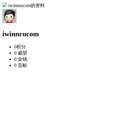
iwinnrucom的资料
iwinnrucom
0
积分
0
威望
0
金钱
0
贡献