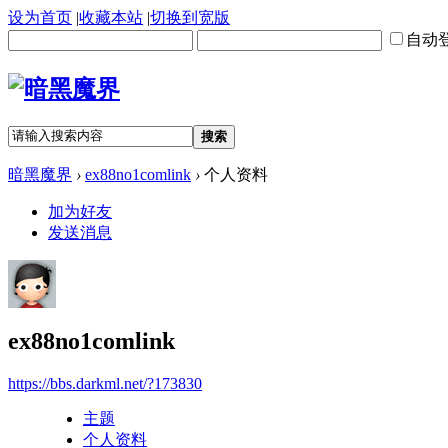
设为首页
|
收藏本站
|
切换到宽版
自动
搜索
暗黑魔界
›
ex88no1comlink
›
个人资料
加为好友
发送消息
ex88no1comlink
https://bbs.darkml.net/?173830
主题
个人资料