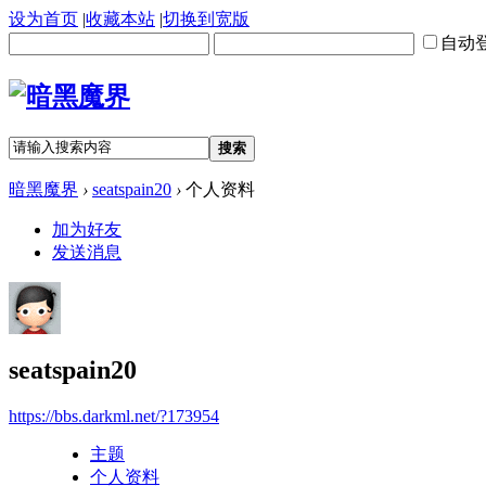
设为首页
|
收藏本站
|
切换到宽版
自动
搜索
暗黑魔界
›
seatspain20
›
个人资料
加为好友
发送消息
seatspain20
https://bbs.darkml.net/?173954
主题
个人资料