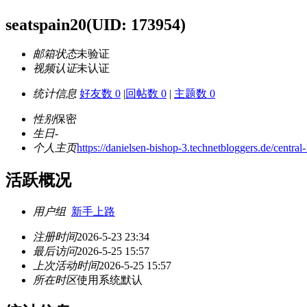
seatspain20
(UID: 173954)
邮箱状态
未验证
视频认证
未认证
统计信息
好友数 0
|
回帖数 0
|
主题数 0
性别
保密
生日
-
个人主页
https://danielsen-bishop-3.technetbloggers.de/centr
活跃概况
用户组
新手上路
注册时间
2026-5-23 23:34
最后访问
2026-5-25 15:57
上次活动时间
2026-5-25 15:57
所在时区
使用系统默认