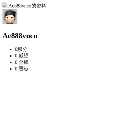
Ae888vnco的资料
Ae888vnco
0
积分
0
威望
0
金钱
0
贡献