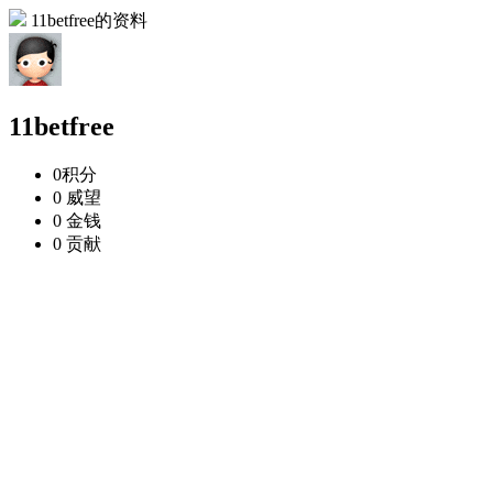
11betfree的资料
11betfree
0
积分
0
威望
0
金钱
0
贡献