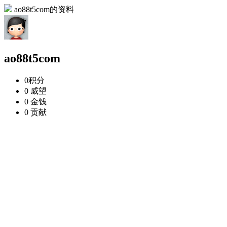
ao88t5com的资料
ao88t5com
0
积分
0
威望
0
金钱
0
贡献