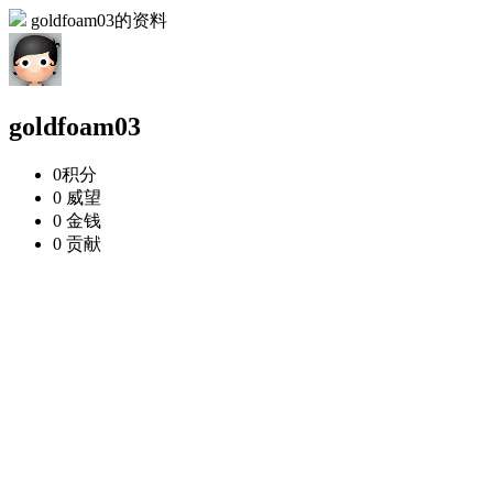
goldfoam03的资料
goldfoam03
0
积分
0
威望
0
金钱
0
贡献