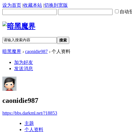
设为首页
|
收藏本站
|
切换到宽版
自动
搜索
暗黑魔界
›
caonidie987
›
个人资料
加为好友
发送消息
caonidie987
https://bbs.darkml.net/?18853
主题
个人资料