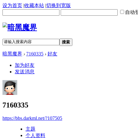
设为首页
|
收藏本站
|
切换到宽版
自动
搜索
暗黑魔界
›
7160335
›
好友
加为好友
发送消息
7160335
https://bbs.darkml.net/?107505
主题
个人资料