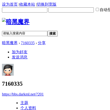
设为首页
|
收藏本站
|
切换到宽版
自动
搜索
暗黑魔界
›
7160335
›
分享
加为好友
发送消息
7160335
https://bbs.darkml.net/?201
主题
个人资料