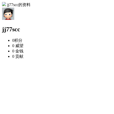
jj77scc的资料
jj77scc
0
积分
0
威望
0
金钱
0
贡献