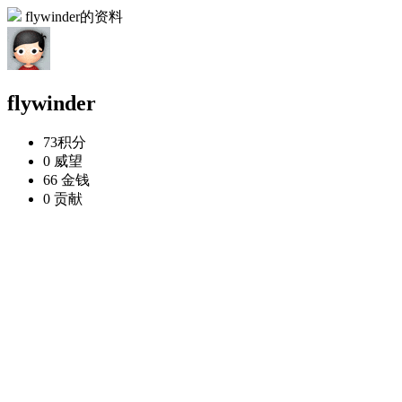
flywinder的资料
flywinder
73
积分
0
威望
66
金钱
0
贡献