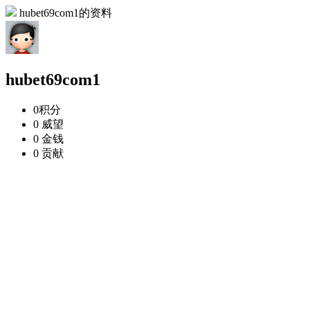
hubet69com1的资料
hubet69com1
0
积分
0
威望
0
金钱
0
贡献