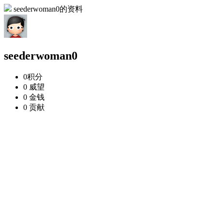
seederwoman0的资料
seederwoman0
0
积分
0
威望
0
金钱
0
贡献