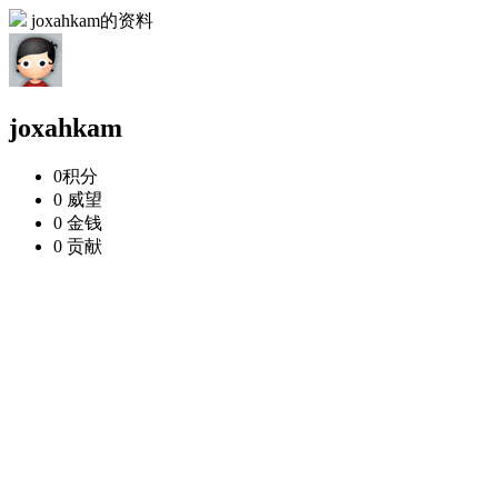
joxahkam的资料
joxahkam
0
积分
0
威望
0
金钱
0
贡献