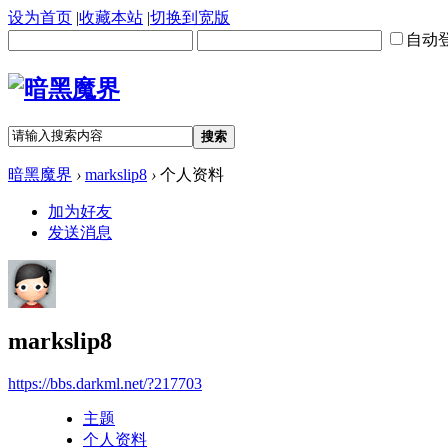
设为首页
|
收藏本站
|
切换到宽版
自动
搜索
暗黑魔界
›
markslip8
›
个人资料
加为好友
发送消息
markslip8
https://bbs.darkml.net/?217703
主题
个人资料