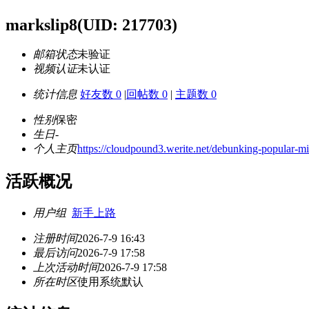
markslip8
(UID: 217703)
邮箱状态
未验证
视频认证
未认证
统计信息
好友数 0
|
回帖数 0
|
主题数 0
性别
保密
生日
-
个人主页
https://cloudpound3.werite.net/debunking-popular-m
活跃概况
用户组
新手上路
注册时间
2026-7-9 16:43
最后访问
2026-7-9 17:58
上次活动时间
2026-7-9 17:58
所在时区
使用系统默认