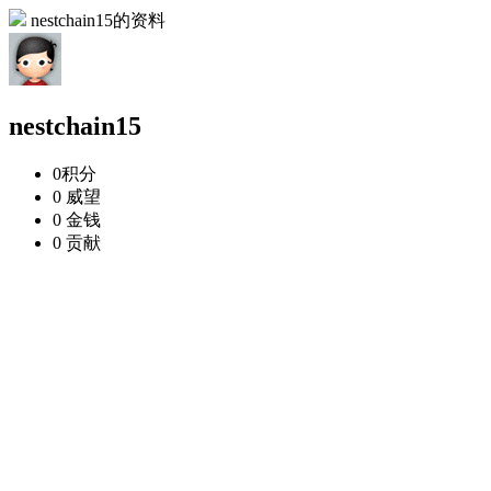
nestchain15的资料
nestchain15
0
积分
0
威望
0
金钱
0
贡献