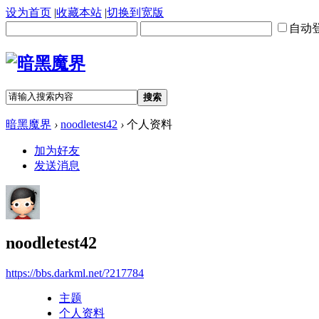
设为首页
|
收藏本站
|
切换到宽版
自动
搜索
暗黑魔界
›
noodletest42
›
个人资料
加为好友
发送消息
noodletest42
https://bbs.darkml.net/?217784
主题
个人资料