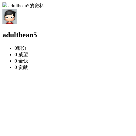
adultbean5的资料
adultbean5
0
积分
0
威望
0
金钱
0
贡献