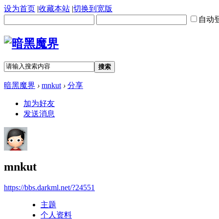
设为首页
|
收藏本站
|
切换到宽版
自动
搜索
暗黑魔界
›
mnkut
›
分享
加为好友
发送消息
mnkut
https://bbs.darkml.net/?24551
主题
个人资料