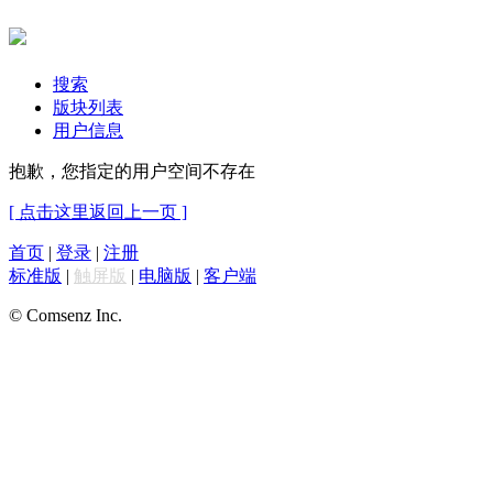
搜索
版块列表
用户信息
抱歉，您指定的用户空间不存在
[ 点击这里返回上一页 ]
首页
|
登录
|
注册
标准版
|
触屏版
|
电脑版
|
客户端
© Comsenz Inc.