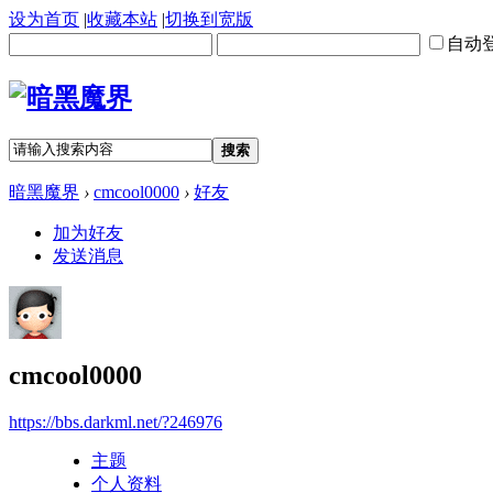
设为首页
|
收藏本站
|
切换到宽版
自动
搜索
暗黑魔界
›
cmcool0000
›
好友
加为好友
发送消息
cmcool0000
https://bbs.darkml.net/?246976
主题
个人资料