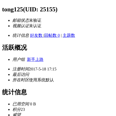
tong125
(UID: 25155)
邮箱状态
未验证
视频认证
未认证
统计信息
好友数
|
回帖数 0
|
主题数
活跃概况
用户组
新手上路
注册时间
2017-5-18 17:15
最后访问
所在时区
使用系统默认
统计信息
已用空间
0 B
积分
23
威望