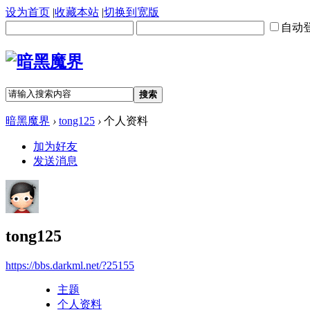
设为首页
|
收藏本站
|
切换到宽版
自动
搜索
暗黑魔界
›
tong125
›
个人资料
加为好友
发送消息
tong125
https://bbs.darkml.net/?25155
主题
个人资料