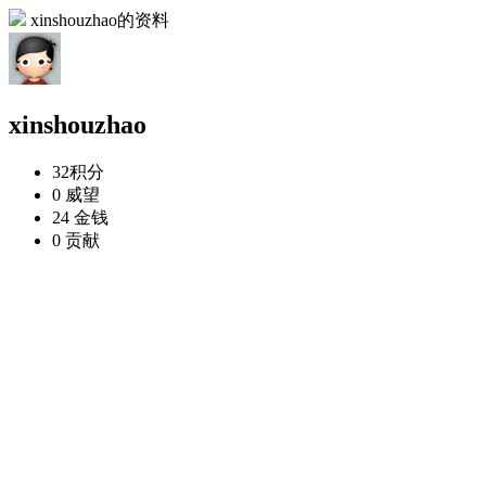
xinshouzhao的资料
xinshouzhao
32
积分
0
威望
24
金钱
0
贡献