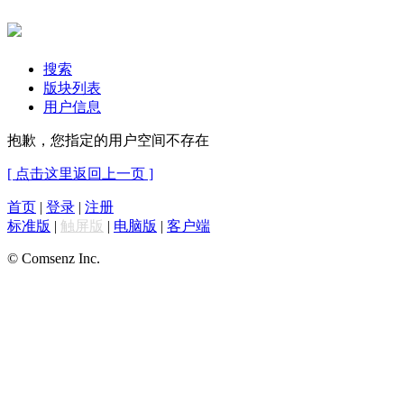
搜索
版块列表
用户信息
抱歉，您指定的用户空间不存在
[ 点击这里返回上一页 ]
首页
|
登录
|
注册
标准版
|
触屏版
|
电脑版
|
客户端
© Comsenz Inc.