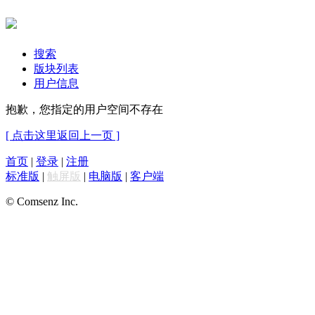
搜索
版块列表
用户信息
抱歉，您指定的用户空间不存在
[ 点击这里返回上一页 ]
首页
|
登录
|
注册
标准版
|
触屏版
|
电脑版
|
客户端
© Comsenz Inc.