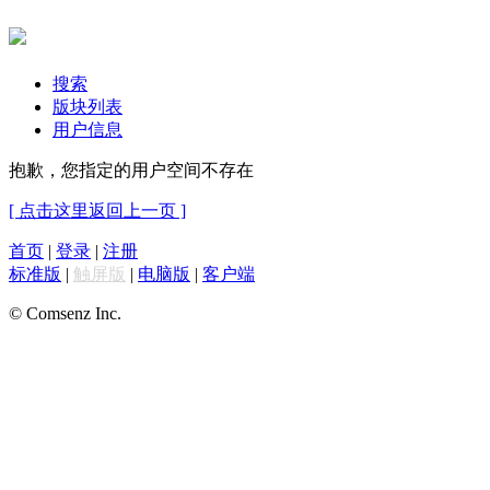
搜索
版块列表
用户信息
抱歉，您指定的用户空间不存在
[ 点击这里返回上一页 ]
首页
|
登录
|
注册
标准版
|
触屏版
|
电脑版
|
客户端
© Comsenz Inc.