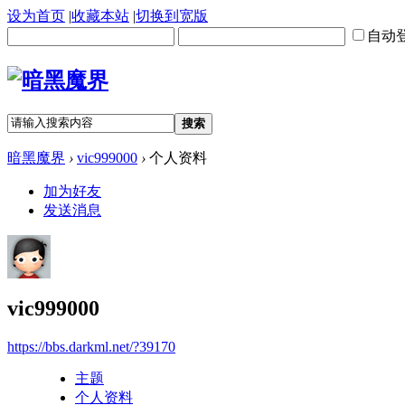
设为首页
|
收藏本站
|
切换到宽版
自动
搜索
暗黑魔界
›
vic999000
›
个人资料
加为好友
发送消息
vic999000
https://bbs.darkml.net/?39170
主题
个人资料