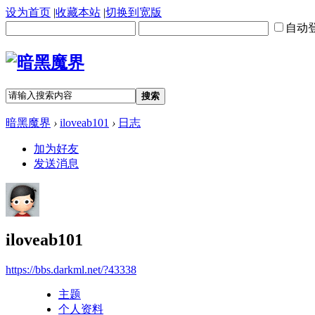
设为首页
|
收藏本站
|
切换到宽版
自动
搜索
暗黑魔界
›
iloveab101
›
日志
加为好友
发送消息
iloveab101
https://bbs.darkml.net/?43338
主题
个人资料