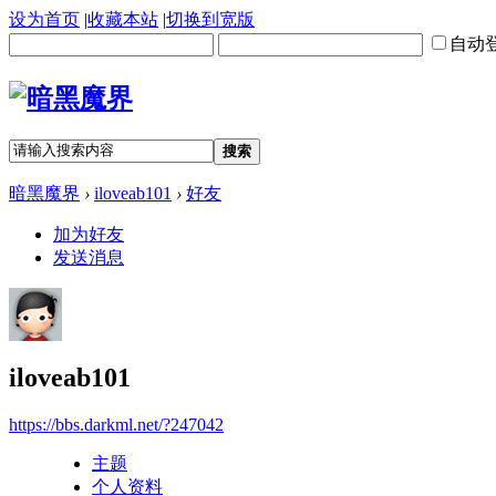
设为首页
|
收藏本站
|
切换到宽版
自动
搜索
暗黑魔界
›
iloveab101
›
好友
加为好友
发送消息
iloveab101
https://bbs.darkml.net/?247042
主题
个人资料