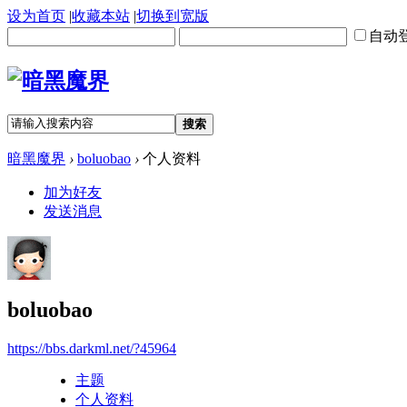
设为首页
|
收藏本站
|
切换到宽版
自动
搜索
暗黑魔界
›
boluobao
›
个人资料
加为好友
发送消息
boluobao
https://bbs.darkml.net/?45964
主题
个人资料