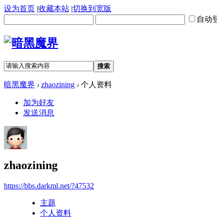
设为首页
|
收藏本站
|
切换到宽版
自动
搜索
暗黑魔界
›
zhaozining
›
个人资料
加为好友
发送消息
zhaozining
https://bbs.darkml.net/?47532
主题
个人资料