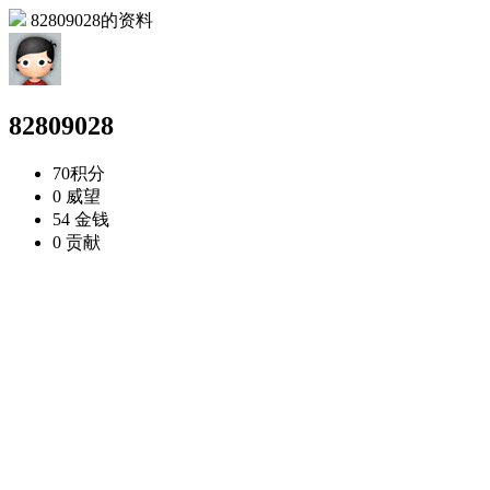
82809028的资料
82809028
70
积分
0
威望
54
金钱
0
贡献