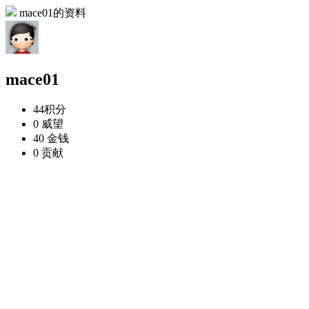
mace01的资料
mace01
44
积分
0
威望
40
金钱
0
贡献