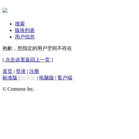
搜索
版块列表
用户信息
抱歉，您指定的用户空间不存在
[ 点击这里返回上一页 ]
首页
|
登录
|
注册
标准版
|
触屏版
|
电脑版
|
客户端
© Comsenz Inc.