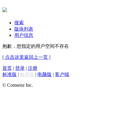
搜索
版块列表
用户信息
抱歉，您指定的用户空间不存在
[ 点击这里返回上一页 ]
首页
|
登录
|
注册
标准版
|
触屏版
|
电脑版
|
客户端
© Comsenz Inc.