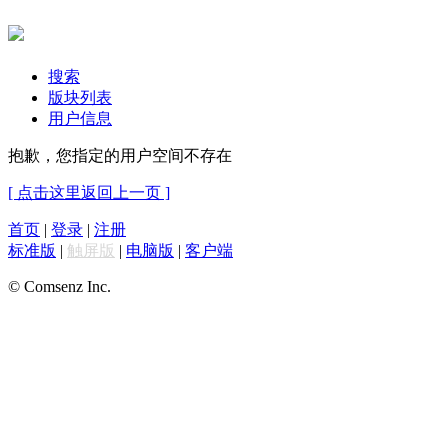
搜索
版块列表
用户信息
抱歉，您指定的用户空间不存在
[ 点击这里返回上一页 ]
首页
|
登录
|
注册
标准版
|
触屏版
|
电脑版
|
客户端
© Comsenz Inc.