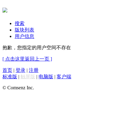
搜索
版块列表
用户信息
抱歉，您指定的用户空间不存在
[ 点击这里返回上一页 ]
首页
|
登录
|
注册
标准版
|
触屏版
|
电脑版
|
客户端
© Comsenz Inc.