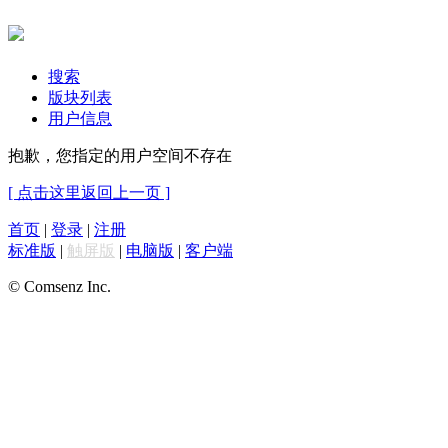
搜索
版块列表
用户信息
抱歉，您指定的用户空间不存在
[ 点击这里返回上一页 ]
首页
|
登录
|
注册
标准版
|
触屏版
|
电脑版
|
客户端
© Comsenz Inc.