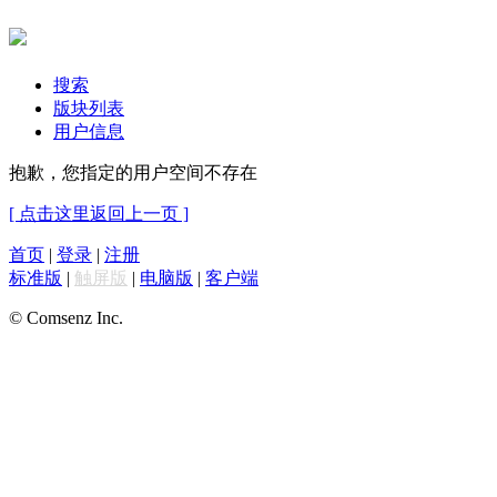
搜索
版块列表
用户信息
抱歉，您指定的用户空间不存在
[ 点击这里返回上一页 ]
首页
|
登录
|
注册
标准版
|
触屏版
|
电脑版
|
客户端
© Comsenz Inc.