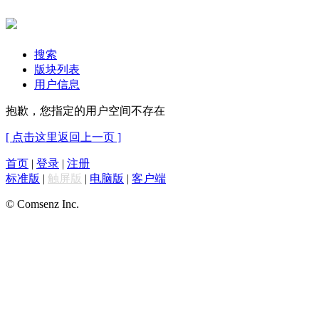
搜索
版块列表
用户信息
抱歉，您指定的用户空间不存在
[ 点击这里返回上一页 ]
首页
|
登录
|
注册
标准版
|
触屏版
|
电脑版
|
客户端
© Comsenz Inc.