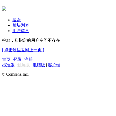
搜索
版块列表
用户信息
抱歉，您指定的用户空间不存在
[ 点击这里返回上一页 ]
首页
|
登录
|
注册
标准版
|
触屏版
|
电脑版
|
客户端
© Comsenz Inc.