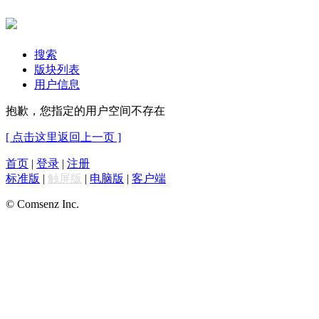
搜索
版块列表
用户信息
抱歉，您指定的用户空间不存在
[ 点击这里返回上一页 ]
首页
|
登录
|
注册
标准版
|
触屏版
|
电脑版
|
客户端
© Comsenz Inc.