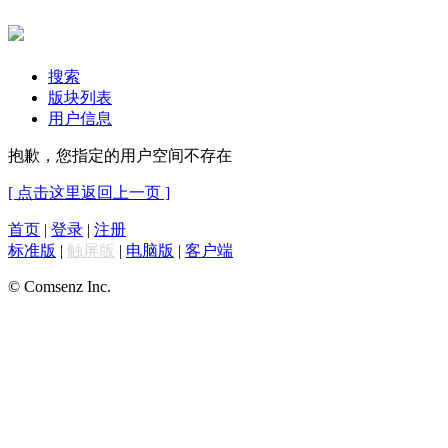
搜索
版块列表
用户信息
抱歉，您指定的用户空间不存在
[ 点击这里返回上一页 ]
首页
|
登录
|
注册
标准版
|
触屏版
|
电脑版
|
客户端
© Comsenz Inc.